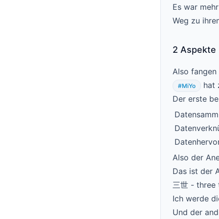
Es war mehr 
Weg zu ihre
2 Aspekte
Also fangen
hat 
#MiYo
Der erste be
Datensamm
Datenverkn
Datenhervo
Also der An
Das ist der 
三世 - three t
Ich werde d
Und der and