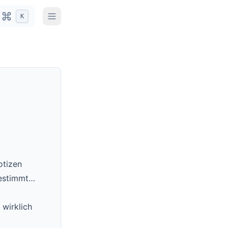
K
otizen
bestimmt…
 wirklich