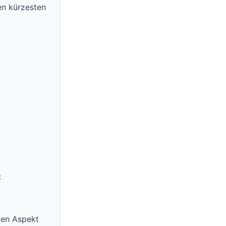
den kürzesten
:
den Aspekt