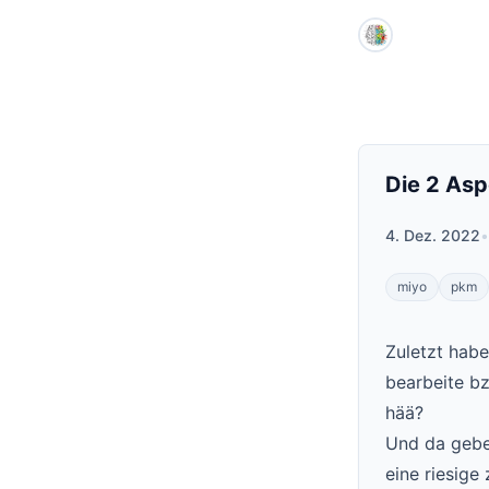
Skip to main content
Die 2 Asp
4. Dez. 2022
•
miyo
pkm
Zuletzt habe
bearbeite b
hää?
Und da gebe
eine riesig