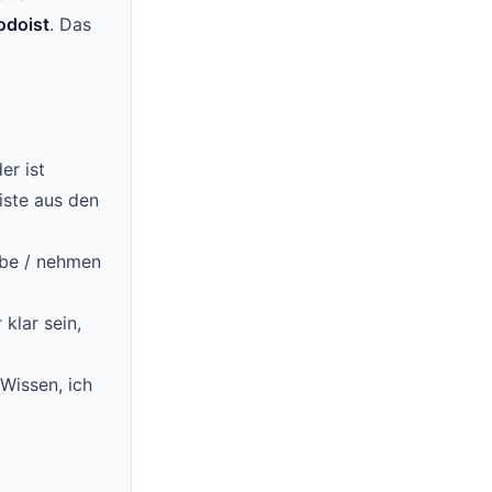
odoist
. Das
er ist
iste aus den
abe / nehmen
klar sein,
Wissen, ich