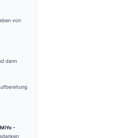
Leben von
nd dann
Aufbereitung
MiYo -
Gedanken